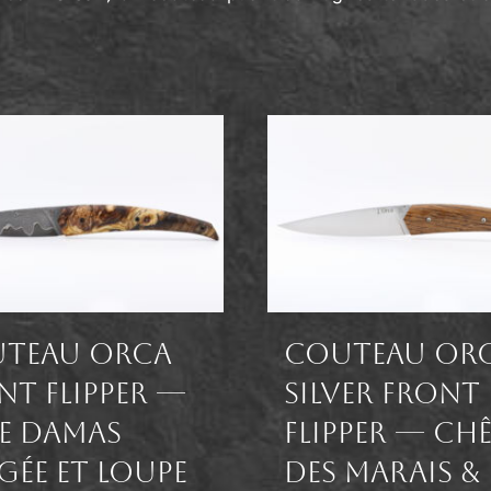
teau Orca
Couteau Or
nt flipper —
Silver front
e damas
flipper — Ch
gée et loupe
des marais &