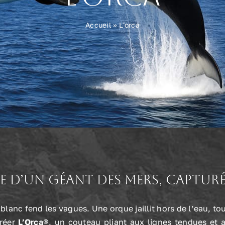
Accueil
»
L'orca
uide d’un géant des mers, captu
blanc fend les vagues. Une orque jaillit hors de l’eau, to
créer
L’Orca
®, un couteau pliant aux lignes tendues et