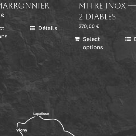
marronnier
mitre inox —
0
€
2 Diables
270,00
€
ct
Détails
ons
Select
options