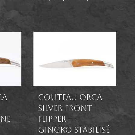
ca
Couteau Orca
Silver front
êne
flipper —
Gingko stabilisé