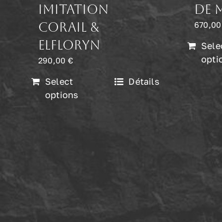
imitation
de 
corail &
670,0
Elfloryn
Sele
opti
290,00
€
Select
Détails
options