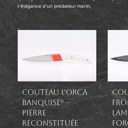
l’élégance d’un prédateur marin.
Couteau L’Orca
Cou
Banquise® –
fro
Pierre
Lam
reconstituée
for