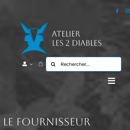
Passer
au
contenu
Rechercher:
Navig
à
L’Atelier
bascu
Notre Histoire
Le fournisseur