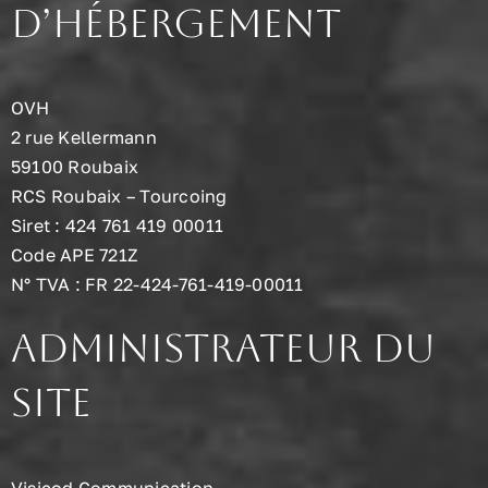
d’hébergement
Nos Univers
Nos produits
OVH
2 rue Kellermann
Galerie photos
59100 Roubaix
RCS Roubaix – Tourcoing
Siret : 424 761 419 00011
Actualités
Code APE 721Z
N° TVA : FR 22-424-761-419-00011
Contact
Administrateur du
site