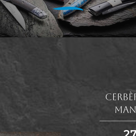
Cerbè
Man
2