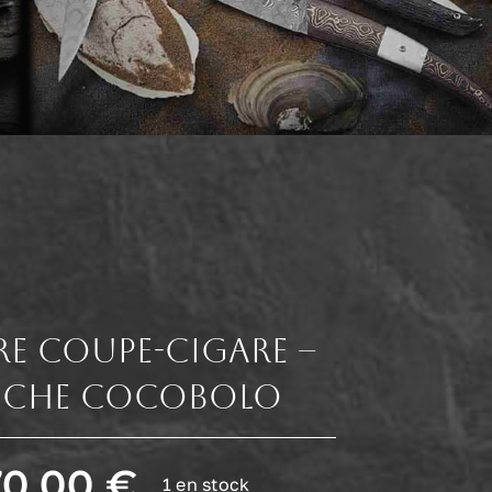
re Coupe-Cigare –
che Cocobolo
70,00
€
1 en stock