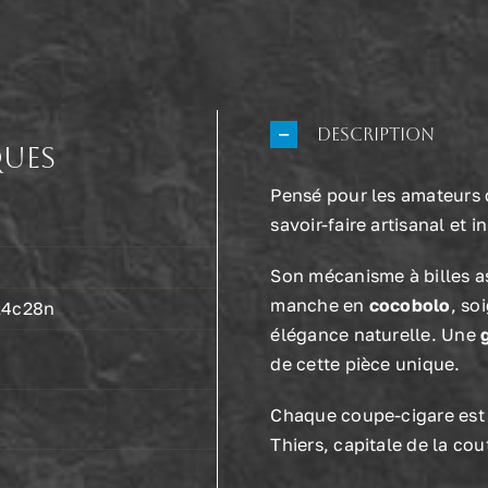
Cigare
–
Manche
Cocobo
Description
ques
Pensé pour les amateurs 
savoir-faire artisanal et i
Son mécanisme à billes a
manche en
cocobolo
, so
14c28n
élégance naturelle. Une
de cette pièce unique.
Chaque coupe-cigare est 
Thiers, capitale de la cout