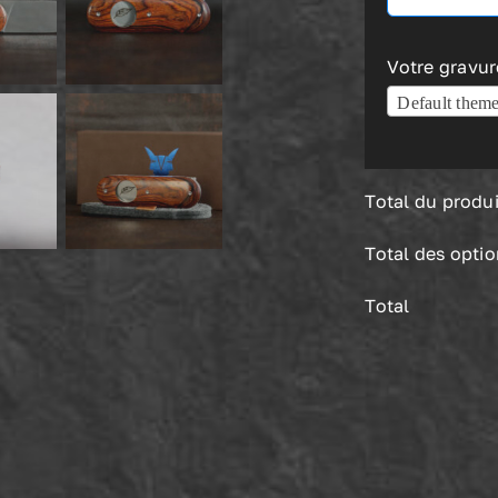
Votre gravure
Default theme
Total du produi
Total des opti
Total
quantité
de
Cerbère
Coupe-