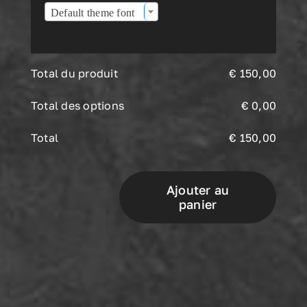
Default theme font
Total du produit
€
150,00
Total des options
€
0,00
Total
€
150,00
Ajouter au
panier
quantité
de
L’Orque
Lévitas
Couteau
pliant