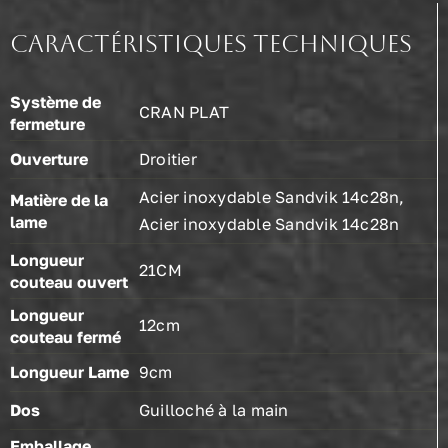
micarta
Caractéristiques techniques
rouge
Système de
CRAN PLAT
fermeture
Ouverture
Droitier
Acier inoxydable Sandvik 14c28n,
Matière de la
lame
Acier inoxydable Sandvik 14c28n
Longueur
21CM
couteau ouvert
Longueur
12cm
couteau fermé
Longueur Lame
9cm
Dos
Guilloché à la main
Emballage