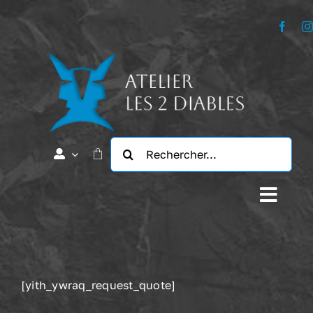
Passer
au
contenu
Rechercher:
Navig
à
L’Atelier
bascu
Notre Histoire
[yith_ywraq_request_quote]